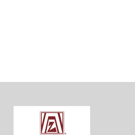
notruf
Veranstaltung
Vorträge
YWPA
ZONTA says NO
ZONTA überregional