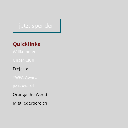
jetzt spenden
Quicklinks
Willkommen
Unser Club
Projekte
YWPA-Award
JMK-Award
Orange the World
Mitgliederbereich