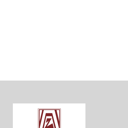
Service-Projekte
notruf
Veranstaltung
Vorträge
YWPA
ZONTA says NO
ZONTA überregional