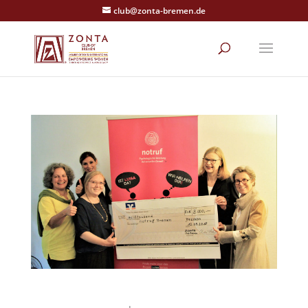
club@zonta-bremen.de
Schecküberreichung an notruf