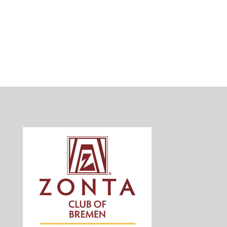
YWPA
ZONTA says NO
ZONTA überregional