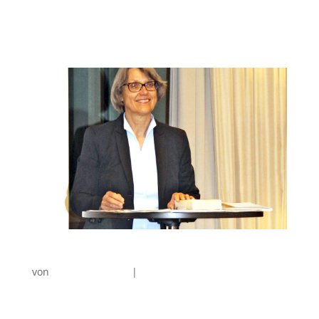
Vortrag „Frauen im Recht“
von
Christine Finckh
|
Vorträge